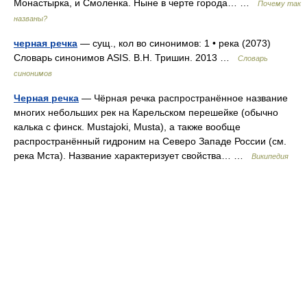
Монастырка, и Смоленка. Ныне в черте города… …
Почему так
названы?
черная речка
— сущ., кол во синонимов: 1 • река (2073)
Словарь синонимов ASIS. В.Н. Тришин. 2013 …
Словарь
синонимов
Черная речка
— Чёрная речка распространённое название
многих небольших рек на Карельском перешейке (обычно
калька с финск. Mustajoki, Musta), а также вообще
распространённый гидроним на Северо Западе России (см.
река Мста). Название характеризует свойства… …
Википедия