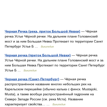
Черная Речка (река, приток Большой Невки)
— Чёрная
речка Устье Чёрной речки. На дальнем плане Головинский
мост и за ним Большая Невка Протекает по территории Санкт
Петербург Устье Б …
Википедия
Черная речка (приток Большой Невки)
— Чёрная речка
Устье Чёрной речки. На дальнем плане Головинский мост и за
ним Большая Невка Протекает по территории Санкт Петербург
Устье Б …
Википедия
Черная речка (Санкт-Петербург)
— Чёрная речка
распространённое название многих небольших рек на
Карельском перешейке (обычно калька с финск. Mustajoki,
Musta), а также вообще распространённый гидроним на
Северо Западе России (см. река Мста). Название
характеризует свойства… …
Википедия